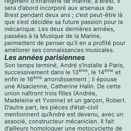
régiment d’infanterie de marine, à Brest. Il
sera d’abord incorporé aux arsenaux de
Brest pendant deux ans ; c’est peut-être là
que s’est décidée sa future passion pour la
mécanique. Les deux dernières années,
passées à la Musique de la Marine,
permettent de penser qu’il en a profité pour
améliorer ses connaissances musicales.
Les années parisiennes
Son temps terminé, André s’installe à Paris,
ème
ème
successivement dans le 13
, le 14
et
ème
enfin le 16
arrondissement ; il épouse
une Alsacienne, Catherine Halin. De cette
union naîtront trois filles (Andrée,
Madeleine et Yvonne) et un garçon, Robert.
D’autre part, les pièces d’état-civil
mentionnent qu’André est devenu, avec un
associé, constructeur mécanicien. Il fait
d’ailleurs homologuer une motocyclette de