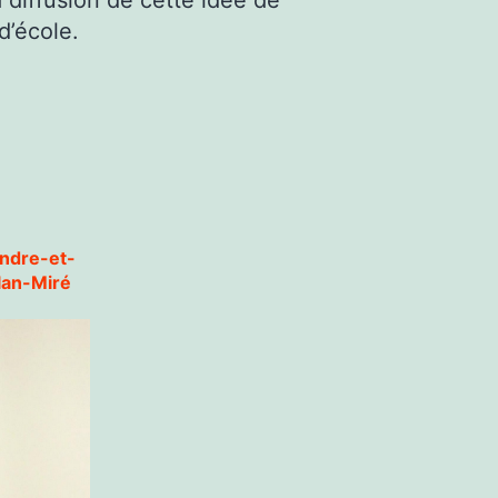
 diffusion de cette idée de
d’école.
Indre-et-
llan-Miré