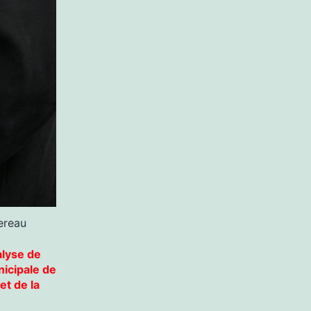
ereau
alyse de
nicipale de
et de la