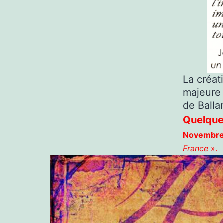
La créati
majeure 
de Balla
Quelques
Novembre
France
».