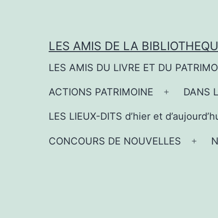
Aller
au
contenu
LES AMIS DE LA BIBLIOTHEQ
LES AMIS DU LIVRE ET DU PATRIM
ACTIONS PATRIMOINE
DANS 
Ouvrir
le
LES LIEUX-DITS d’hier et d’aujourd’h
menu
CONCOURS DE NOUVELLES
N
Ouvri
le
men