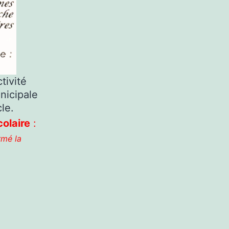
tivité
nicipale
le.
colaire
:
rmé la