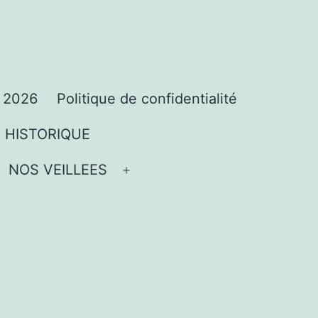
 2026
Politique de confidentialité
HISTORIQUE
rir
NOS VEILLEES
vrir
Ouvrir
nu
le
enu
menu