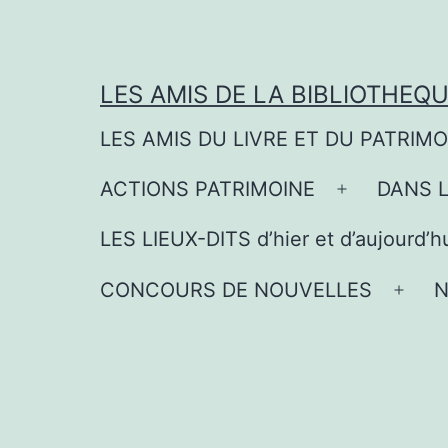
Aller
au
contenu
LES AMIS DE LA BIBLIOTHEQ
LES AMIS DU LIVRE ET DU PATRIM
ACTIONS PATRIMOINE
DANS 
Ouvrir
le
LES LIEUX-DITS d’hier et d’aujourd’h
menu
CONCOURS DE NOUVELLES
N
Ouvri
le
men