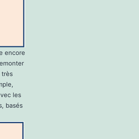
re encore
 remonter
 très
mple,
avec les
s, basés