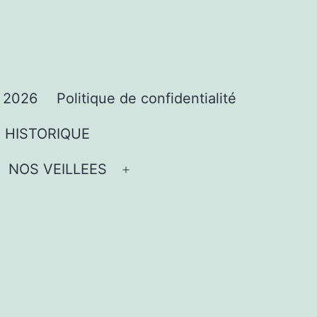
 2026
Politique de confidentialité
HISTORIQUE
rir
NOS VEILLEES
vrir
Ouvrir
nu
le
enu
menu