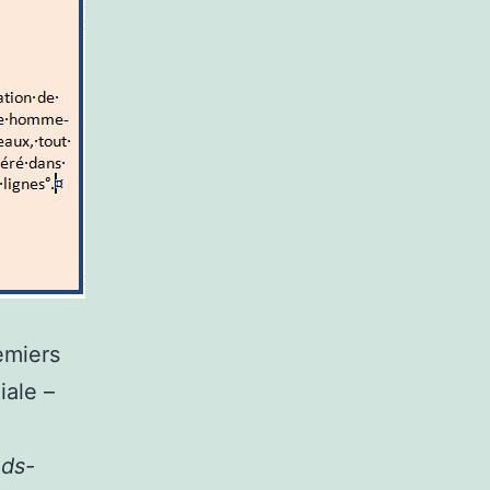
emiers
iale –
nds-