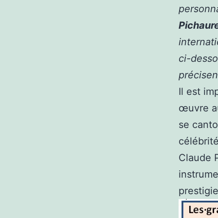
personna
Pichaur
internat
ci-desso
précisen
Il est i
œuvre au
se canto
célébrit
Claude P
instrume
prestig