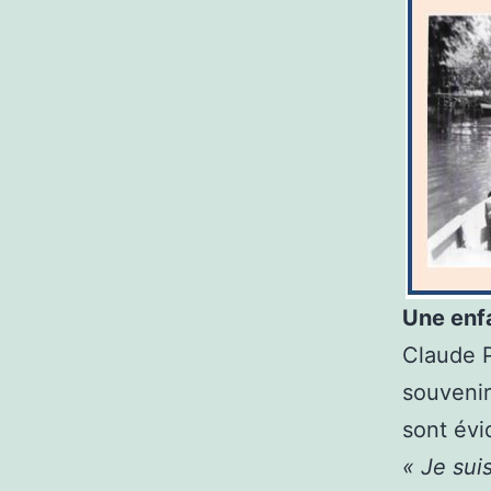
Une enf
Claude P
souvenir
sont évi
« Je sui