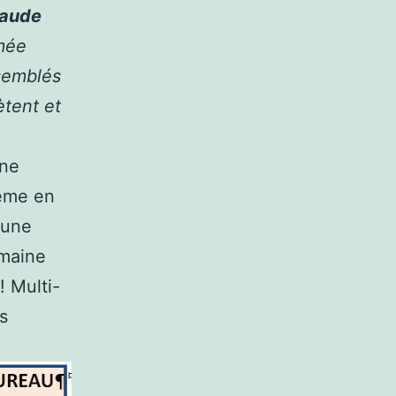
laude
mée
ssemblés
ètent et
une
même en
 une
omaine
! Multi-
s