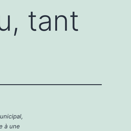
, tant
nicipal,
e à une