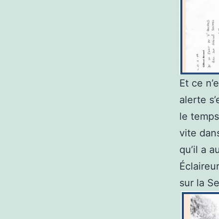
Et ce n’
alerte s
le temps
vite dan
qu’il a 
Éclaireu
sur la S