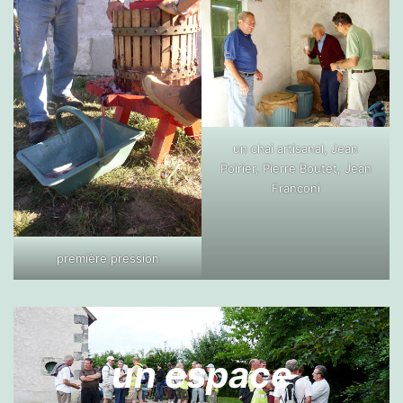
un chai artisanal, Jean
Poirier, Pierre Boutet, Jean
Franconi
première pression
un espace