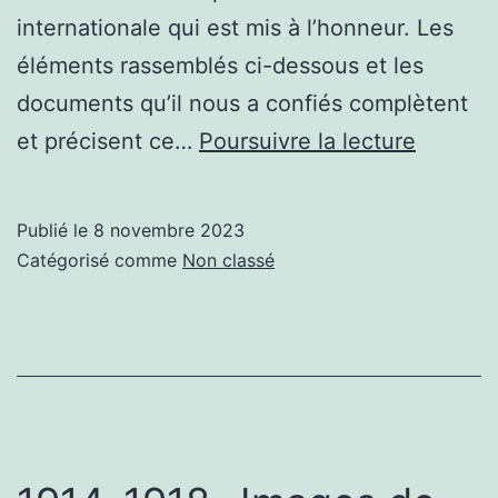
internationale qui est mis à l’honneur. Les
éléments rassemblés ci-dessous et les
documents qu’il nous a confiés complètent
Claude
et précisent ce…
Poursuivre la lecture
Pichaur
tant
Publié le
8 novembre 2023
de
Catégorisé comme
Non classé
vies
en
une…