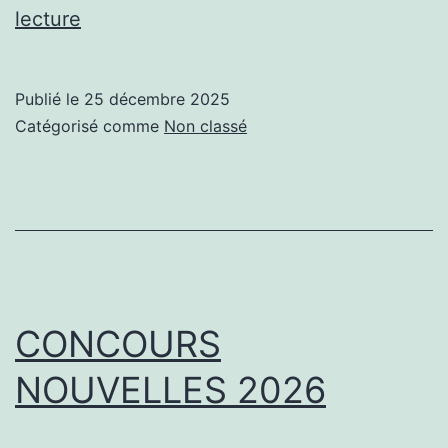
Résultats
lecture
du
concours
Publié le
25 décembre 2025
de
Catégorisé comme
Non classé
nouvelles
2025
CONCOURS
NOUVELLES 2026