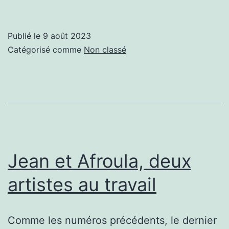
1918
-
Publié le
9 août 2023
Images
Catégorisé comme
Non classé
de
guerre
–
Guerre
des
images
Jean et Afroula, deux
artistes au travail
Comme les numéros précédents, le dernier