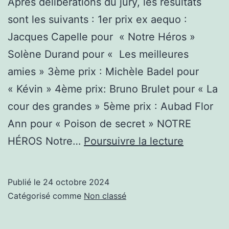
Après délibérations du jury, les résultats
sont les suivants : 1er prix ex aequo :
Jacques Capelle pour « Notre Héros »
Solène Durand pour « Les meilleures
amies » 3ème prix : Michèle Badel pour
« Kévin » 4ème prix: Bruno Brulet pour « La
cour des grandes » 5ème prix : Aubad Flor
Ann pour « Poison de secret » NOTRE
Les
HÉROS Notre…
Poursuivre la lecture
lauréats
du
Publié le
24 octobre 2024
concours
Catégorisé comme
Non classé
de
nouvelle